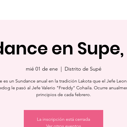
Hogar
Acerca de
Apoyanos
Eventos
Contacto
ance en Supe,
mié 01 de ene
  |  
Distrito de Supé
e es un Sundance anual en la tradición Lakota que el Jefe Leo
dog le pasó al Jefe Valerio "Freddy" Cohaila. Ocurre anualme
principios de cada febrero.
La inscripción está cerrada
Ver otros eventos