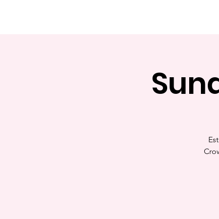
Iglesia Nativa Americana Pachamama
Sund
Est
Crow