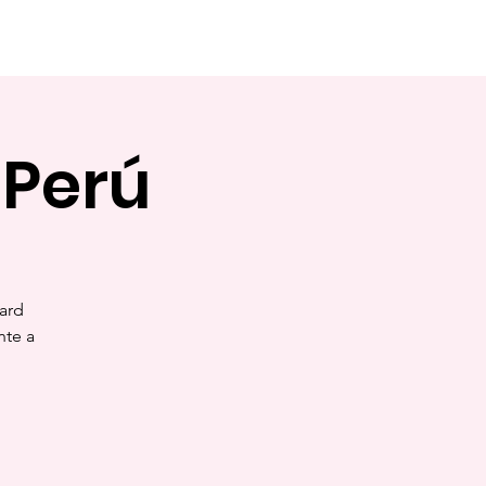
 Perú
nard
nte a