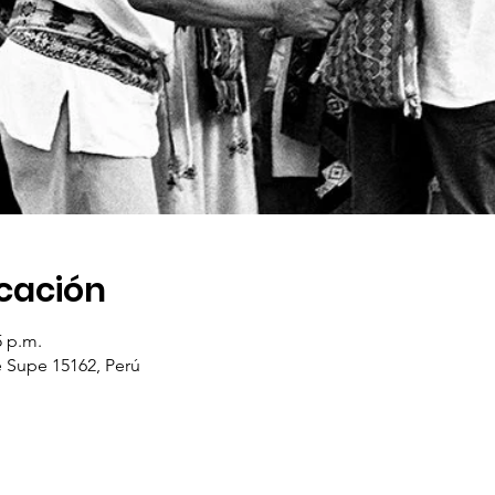
icación
5 p.m.
e Supe 15162, Perú